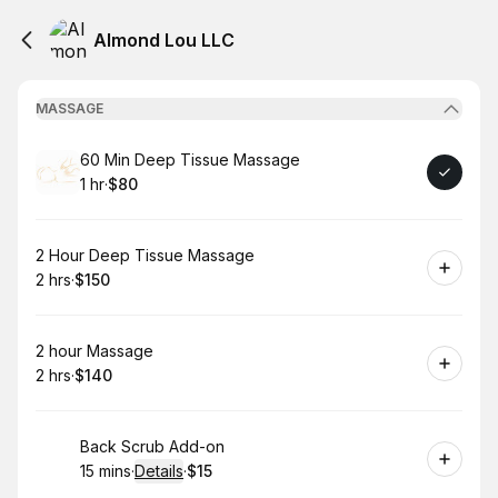
Almond Lou LLC
MASSAGE
Book
60 Min Deep Tissue Massage
1 hr
·
$80
.
Duration
.
Price
:
:
Book
2 Hour Deep Tissue Massage
2 hrs
·
$150
.
Duration
.
Price
:
:
Book
2 hour Massage
2 hrs
·
$140
.
Duration
.
Price
:
:
Book
Back Scrub Add-on
15 mins
·
Details
·
$15
.
Duration
:
.
Price
: