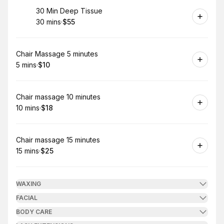
Book
30 Min Deep Tissue
30 mins
·
$55
.
Duration
.
Price
:
:
Book
Chair Massage 5 minutes
5 mins
·
$10
.
Duration
.
Price
:
:
Book
Chair massage 10 minutes
10 mins
·
$18
.
Duration
.
Price
:
:
Book
Chair massage 15 minutes
15 mins
·
$25
.
Duration
.
Price
:
:
WAXING
FACIAL
BODY CARE