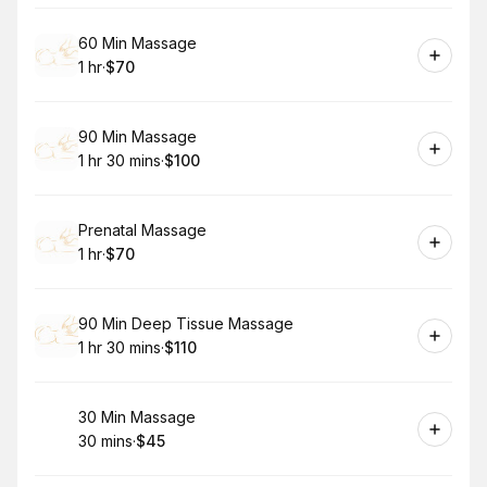
Book
60 Min Massage
1 hr
·
$70
.
Duration
.
Price
:
:
Book
90 Min Massage
1 hr 30 mins
·
$100
.
Duration
:
.
Price
:
Book
Prenatal Massage
1 hr
·
$70
.
Duration
.
Price
:
:
Book
90 Min Deep Tissue Massage
1 hr 30 mins
·
$110
.
Duration
:
.
Price
:
Book
30 Min Massage
30 mins
·
$45
.
Duration
.
Price
:
: